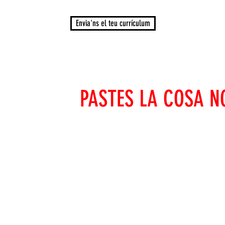
Envia'ns el teu currículum
ACTA AMB
PASTES LA COSA N
EMAIL:
pastaslacosanostra@pastaslacosanostra.com
TELÉFON:
973 53 16 65
Avinguda de la Cerdanya, 10
25200 Cervera, Lleida